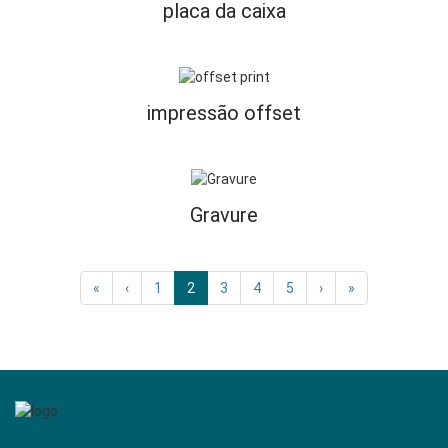
placa da caixa
impressão offset
Gravure
«
‹
1
2
3
4
5
›
»