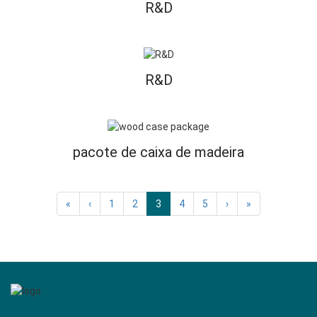
R&D
R&D
pacote de caixa de madeira
«
‹
1
2
3
4
5
›
»