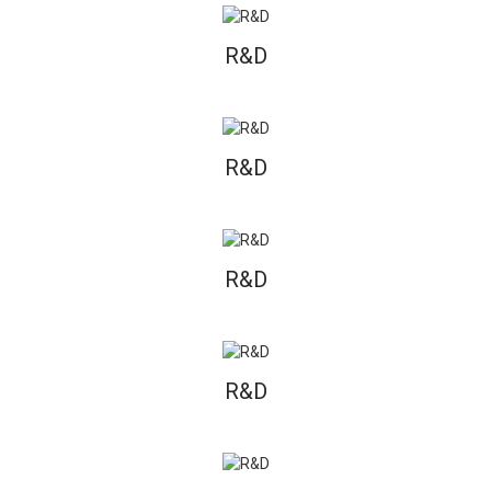
R&D
R&D
R&D
R&D