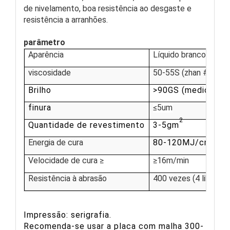
de nivelamento, boa resistência ao desgaste e
resistência a arranhões.
parâmetro
Aparência
Líquido branco leitos
viscosidade
50-55S (zhan #4cup,
Brilho
>90GS (medidor do 
finura
≤5um
2
Quantidade de revestimento
3-5gm
2
Energia de cura
80-120MJ/cm
Velocidade de cura ≥
≥16m/min
Resistência à abrasão
400 vezes (4 libras)
Impressão: serigrafia.
Recomenda-se usar a placa com malha 300-