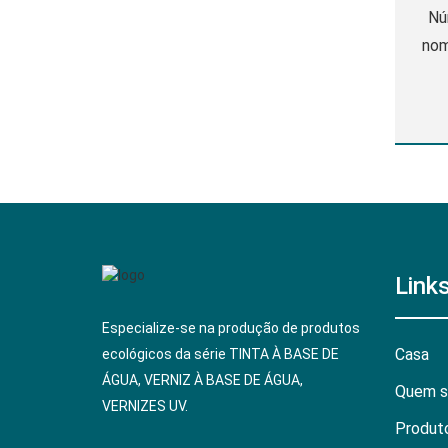
Nú
nom
ág
Estado Líqu
amarelo 
25s 
Links
Especialize-se na produção de produtos
Casa
ecológicos da série TINTA À BASE DE
ÁGUA, VERNIZ À BASE DE ÁGUA,
Quem 
VERNIZES UV.
Produt