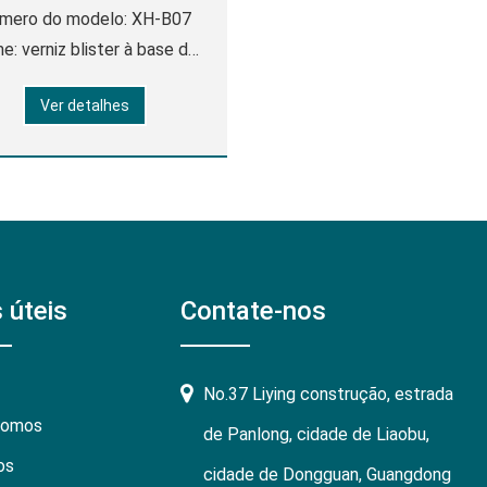
mero do modelo: XH-B07
e: verniz blister à base de
ua para PVC PET Dados
Ver detalhes
ido transparente
claro Viscosidade 20-
(tu 4cup 25 ° C) Valor de
PH 6.5-7.5
 úteis
Contate-nos
No.37 Liying construção, estrada
somos
de Panlong, cidade de Liaobu,
os
cidade de Dongguan, Guangdong