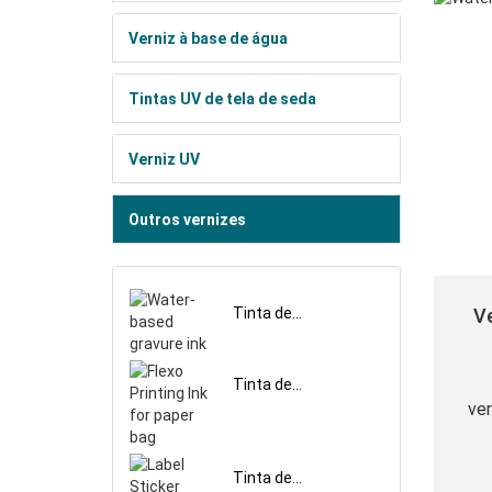
Verniz à base de água
Tintas UV de tela de seda
Verniz UV
Outros vernizes
Ve
Tinta de
rotogravura à base
de água
Tinta de
impressão
ver
flexográfica para
saco de papel
A
Tinta de