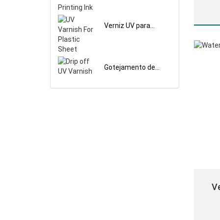
impressão de
lei
etiqueta adesiva
s
Verniz UV para
folha de plástico
Vis
Gotejamento de
verniz UV
Ve