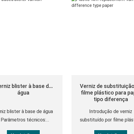
rniz blister à base de
Verniz de substituiçã
água
filme plástico para pa
tipo diferença
niz blister à base de água
Introdução de verniz
Parâmetros técnicos:
substituído por filme plás
parência: líquido branco
Modelo: XH-T701