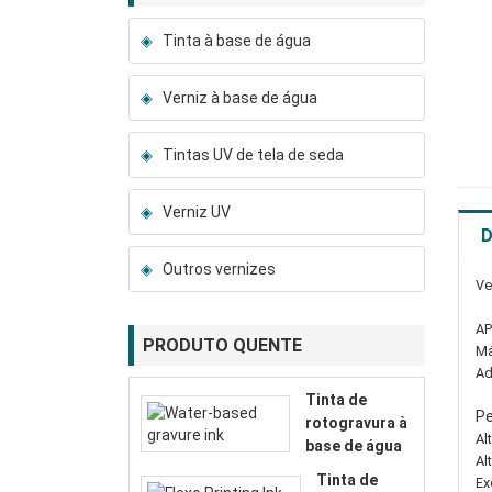
Tinta à base de água
Verniz à base de água
Tintas UV de tela de seda
Verniz UV
D
Outros vernizes
Ve
AP
PRODUTO QUENTE
Má
Ad
Tinta de
P
rotogravura à
Al
base de água
Al
Tinta de
Ex