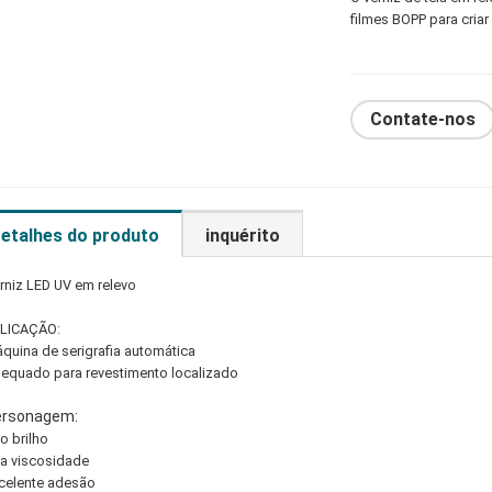
filmes BOPP para criar
Contate-nos
etalhes do produto
inquérito
rniz LED UV em relevo
LICAÇÃO:
quina de serigrafia automática
equado para revestimento localizado
ersonagem:
to brilho
ta viscosidade
celente adesão