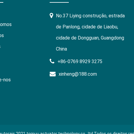
No.37 Liying construção, estrada
somos
de Panlong, cidade de Liaobu,
os
cidade de Dongguan, Guangdong
s
China
+86-0769 8929 3275
xinheng@188.com
e-nos
 autorais 2021 tomuu actuator technology co., ltd.Todos os direitos re