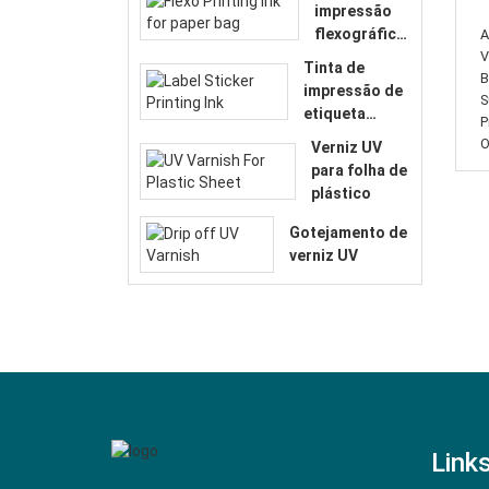
impressão
flexográfica
A
para saco de
V
Tinta de
B
papel
impressão de
S
etiqueta
P
adesiva
O
Verniz UV
para folha de
plástico
Gotejamento de
verniz UV
Links