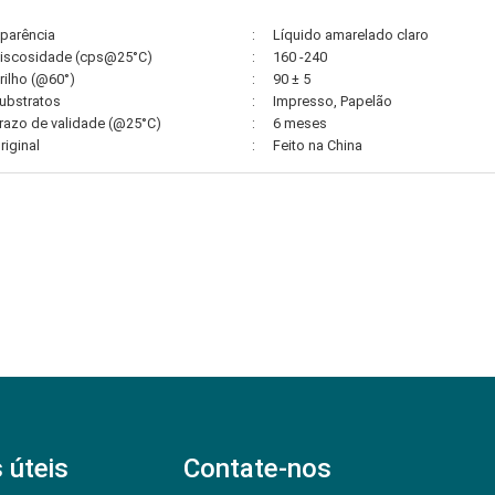
parência
:
Líquido amarelado claro
iscosidade (cps@25°C)
:
160 -240
rilho (@60°)
:
90 ± 5
ubstratos
:
Impresso, Papelão
razo de validade (@25°C)
:
6 meses
riginal
:
Feito na China
 úteis
Contate-nos