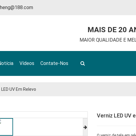
nheng@188.com
MAIS DE 20 A
MAIOR QUALIDADE E ME
Notícia
Vídeos
Contate-Nos
z LED UV Em Relevo
Verniz LED UV 
O verniz de tela em re